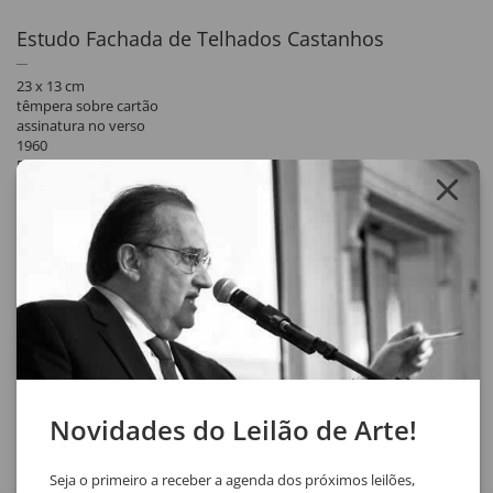
Estudo Fachada de Telhados Castanhos
23 x 13 cm
têmpera sobre cartão
assinatura no verso
1960
Registrada no Catálogo Raisonné de Volpi ACOAV 0799. Publicada no
Alfredo Volpi: Catálogo de obras. Instituto Alfredo Volpi de Arte
Moderna. São Paulo, 2015. P. 168.
Participou da exposição Volpi: projetos e estudos, em retrospectiva: as
décadas de 40-70 na Pinacoteca do Estado de São Paulo, 1993.
Livro: Volpi projetos e estudos : em retrospectiva, décadas 40-70 /
curadoria de Ladi Biezus ; estudo introdutório de Olivio Tavares de
Araujo. São Paulo : Secretaria de Estado da Cultura, 1993. Sem página.
Compartilhar
Novidades do Leilão de Arte!
Seja o primeiro a receber a agenda dos próximos leilões,