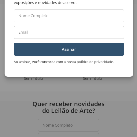
exposições e novidades de acervo.
Veja também
Nome Completo
Email
Assinar
Ao assinar, você concorda com a nossa
política de privacidade
.
Emanoel Araújo
Autor Não Identificado
Sem Título
Sem Título
Quer receber novidades
do Leilão de Arte?
Nome Completo