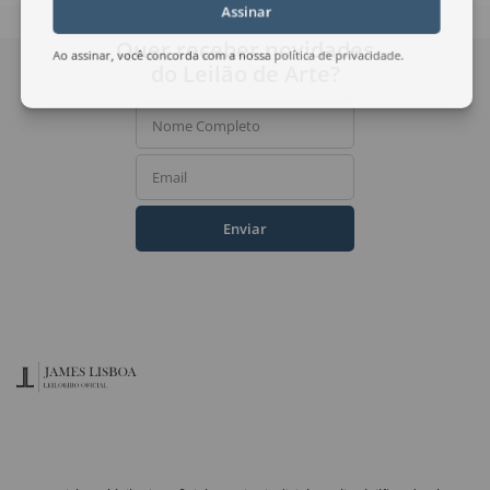
Assinar
Quer receber novidades
Ao assinar, você concorda com a nossa
política de privacidade
.
do Leilão de Arte?
Nome Completo
Email
Enviar