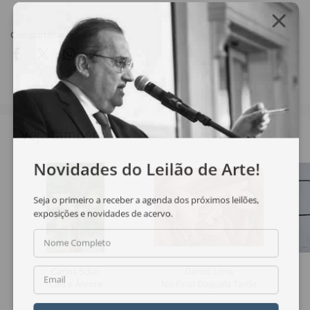
Compartilhar
Veja também
Novidades do Leilão de Arte!
Seja o primeiro a receber a agenda dos próximos leilões,
exposições e novidades de acervo.
Nome Completo
Carlos Scliar
Dárcio Lima
Email
Cais e Árvore
No Final Daquela Tarde