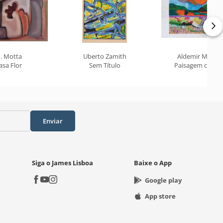
. Motta
Uberto Zamith
Aldemir Martin
asa Flor
Sem Título
Paisagem com S
Enviar
Siga o James Lisboa
Baixe o App
Google play
App store