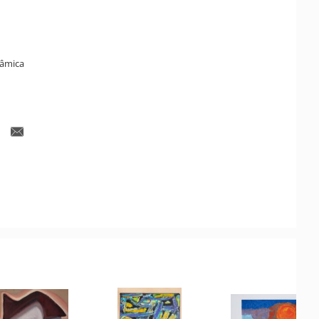
râmica