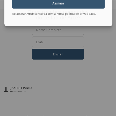
Assinar
Quer receber novidades
Ao assinar, você concorda com a nossa
política de privacidade
.
do Leilão de Arte?
Nome Completo
Email
Enviar