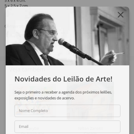
5 x 6 x 4 cm.
5 x 2,5 x 7 cm.
Compartilhar
Veja também
Novidades do Leilão de Arte!
Seja o primeiro a receber a agenda dos próximos leilões,
exposições e novidades de acervo.
Nome Completo
Email
Carybé
Nilton Zanotti
Os Acrobatas
Casario