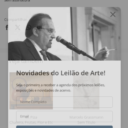
sem assinatura
Compartilhar
Veja também
Novidades do Leilão de Arte!
Seja o primeiro a receber a agenda dos próximos leilões,
exposições e novidades de acervo.
Nome Completo
M. Piza
Marcelo Grassmann
Email
Chaleira, Frutas, Flor e Etc
Sem Título