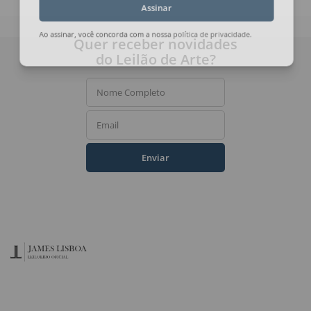
Assinar
Quer receber novidades
Ao assinar, você concorda com a nossa
política de privacidade
.
do Leilão de Arte?
Nome Completo
Email
Enviar