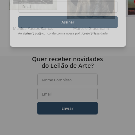
Email
Assinar
Marilda Passos Ramos
Marcelo Grassmann
Sem Título
Sem Título
Ao assinar, você concorda com a nossa
política de privacidade
.
Quer receber novidades
do Leilão de Arte?
Nome Completo
Email
Enviar