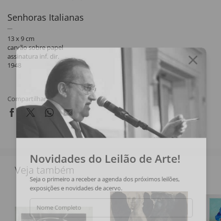
Senhoras Italianas
13 x 9 cm
carvão sobre papel
assinatura inf. dir.
1948
Compartilhar
Novidades do Leilão de Arte!
Veja também
Seja o primeiro a receber a agenda dos próximos leilões,
exposições e novidades de acervo.
Nome Completo