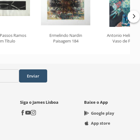
 Passos Ramos
Ermelindo Nardin
Antonio Helio Cab
m Título
Paisagem 184
Vaso de Flores
Enviar
Siga o James Lisboa
Baixe o App
Google play
App store