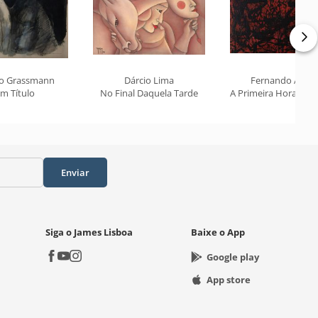
o Grassmann
Dárcio Lima
Fernando Arauj
m Título
No Final Daquela Tarde
A Primeira Hora do D
Enviar
Siga o James Lisboa
Baixe o App
Google play
App store