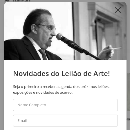
sem assinatura
Compartilhar
Veja também
Novidades do Leilão de Arte!
Seja o primeiro a receber a agenda dos próximos leilões,
exposições e novidades de acervo.
Nome Completo
Marcelo Grassmann
Autor Não Identificado
Ma
Email
Sem Título
Sem Título