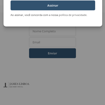
Assinar
Quer receber novidades
Ao assinar, você concorda com a nossa
política de privacidade
.
do Leilão de Arte?
Nome Completo
Email
Enviar