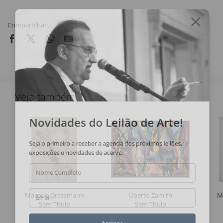
Compartilhar
Veja também
Novidades do Leilão de Arte!
Seja o primeiro a receber a agenda dos próximos leilões,
exposições e novidades de acervo.
Nome Completo
Marcelo Grassmann
Uberto Zamith
M
Email
Sem Título
Sem Título