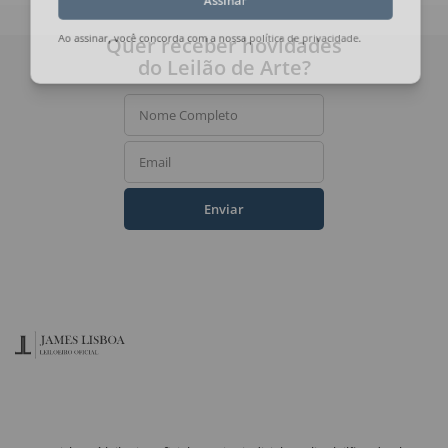
Assinar
Quer receber novidades
Ao assinar, você concorda com a nossa
política de privacidade
.
do Leilão de Arte?
Nome Completo
Email
Enviar