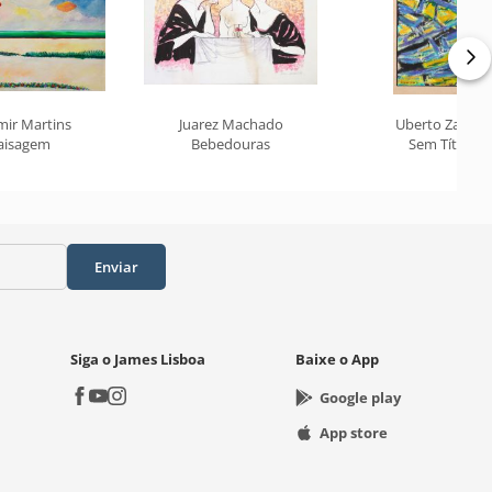
mir Martins
Juarez Machado
Uberto Zamith
aisagem
Bebedouras
Sem Título
Enviar
Siga o James Lisboa
Baixe o App
Google play
App store