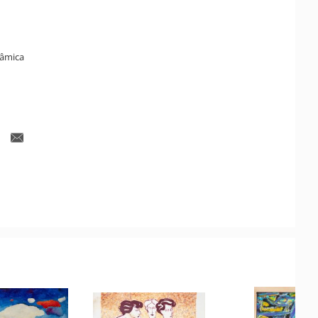
râmica