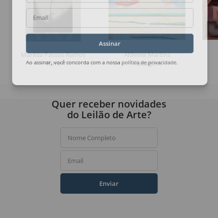
Email
Assinar
Marilda Passos Ramos
Aldemir Martins
Torre
Paisagem
Ao assinar, você concorda com a nossa
política de privacidade
.
Quer receber novidades
do Leilão de Arte?
Nome Completo
Email
Enviar