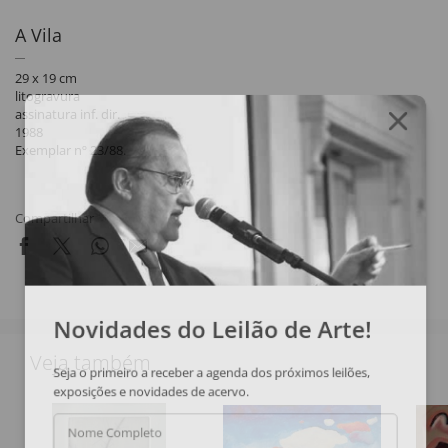
A Vila
29 x 19 cm
litogravura
assinatura inf. dir.
1988
Exemplar nº 23/88.
Compartilhar
Novidades do Leilão de Arte!
Veja também
Seja o primeiro a receber a agenda dos próximos leilões,
exposições e novidades de acervo.
Nome Completo