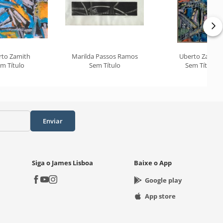
rto Zamith
Marilda Passos Ramos
Uberto Zamith
m Título
Sem Título
Sem Título
Enviar
Siga o James Lisboa
Baixe o App
Google play
App store