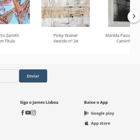
rto Zamith
Pinky Wainer
Marilda Passos R
m Título
Vestido nº 24
Caminhos
Enviar
Siga o James Lisboa
Baixe o App
Google play
App store