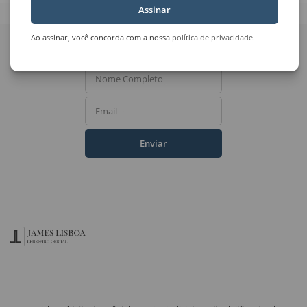
Assinar
Quer receber novidades
Ao assinar, você concorda com a nossa
política de privacidade
.
do Leilão de Arte?
Nome Completo
Email
Enviar