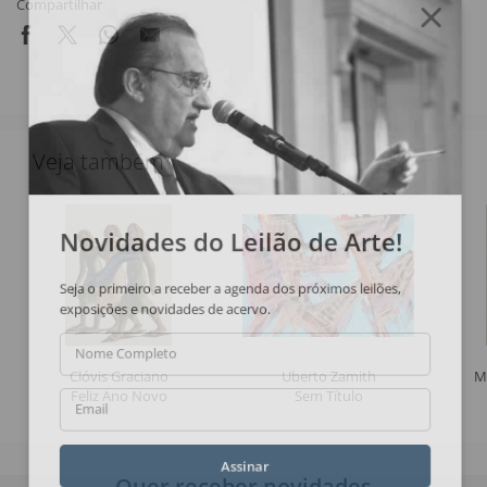
Compartilhar
Veja também
Novidades do Leilão de Arte!
Seja o primeiro a receber a agenda dos próximos leilões,
exposições e novidades de acervo.
Nome Completo
Clóvis Graciano
Uberto Zamith
M
Feliz Ano Novo
Sem Título
Email
Assinar
Quer receber novidades