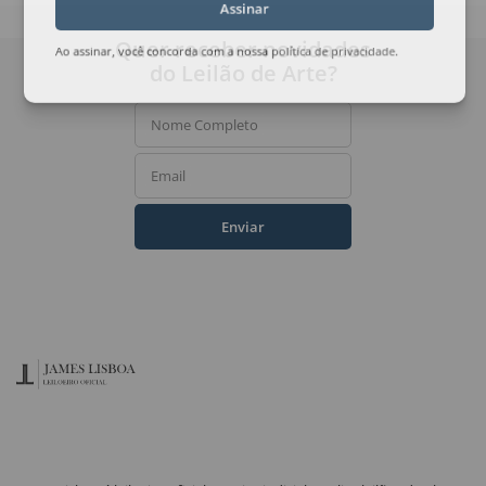
Assinar
Quer receber novidades
Ao assinar, você concorda com a nossa
política de privacidade
.
do Leilão de Arte?
Nome Completo
Email
Enviar