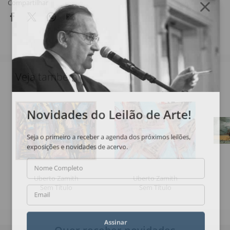
Compartilhar
Veja também
Novidades do Leilão de Arte!
Seja o primeiro a receber a agenda dos próximos leilões,
exposições e novidades de acervo.
Nome Completo
Uberto Zamith
Uberto Zamith
Sem Título
Sem Título
Email
Assinar