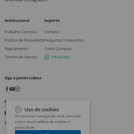
Institucional
Suporte
Trabalhe Conosco
Contato
Política de Privacidade
Perguntas Frequentes
Regulamento
Como Comprar
Termos de Serviço
Whatsapp
Siga o James Lisboa
Baixe o App
Uso de cookies
Google play
Ao continuar navegando você concorda
com a nossa
política de cookies e
App store
privacidade
.