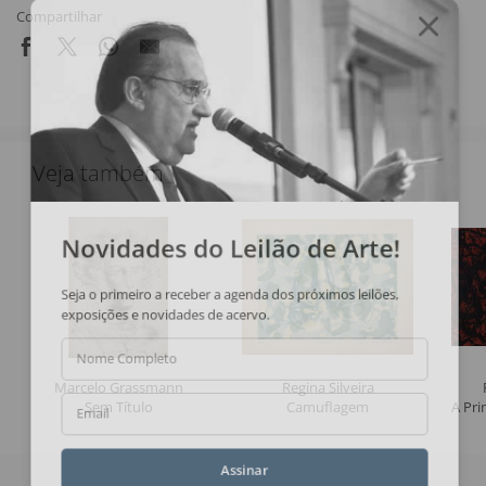
Compartilhar
Veja também
Novidades do Leilão de Arte!
Seja o primeiro a receber a agenda dos próximos leilões,
exposições e novidades de acervo.
Nome Completo
Marcelo Grassmann
Regina Silveira
Sem Título
Camuflagem
A Pri
Email
Assinar