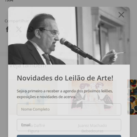
1994
Compartilhar
Veja também
Novidades do Leilão de Arte!
Seja o primeiro a receber a agenda dos próximos leilões,
exposições e novidades de acervo.
Nome Completo
Selma Daffré
Juarez Machado
Email
Figura
Bebedouras