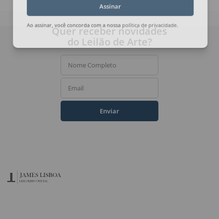
Assinar
Quer receber novidades
Ao assinar, você concorda com a nossa
política de privacidade
.
do Leilão de Arte?
Nome Completo
Email
Enviar