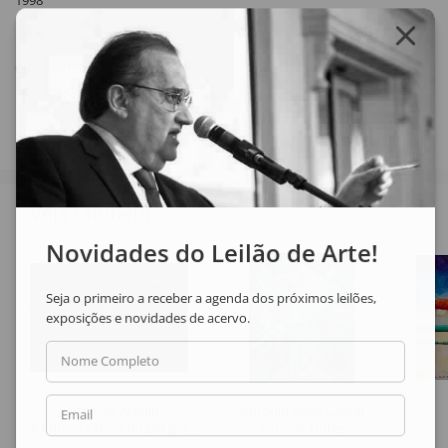
1998
Compartilhar
Veja também
Novidades do Leilão de Arte!
Seja o primeiro a receber a agenda dos próximos leilões,
exposições e novidades de acervo.
Nome Completo
Fernando Araujo
Antonio Helio Cabral
Email
A Primeira Hora do Dia por Jacob
Vaso de Flores