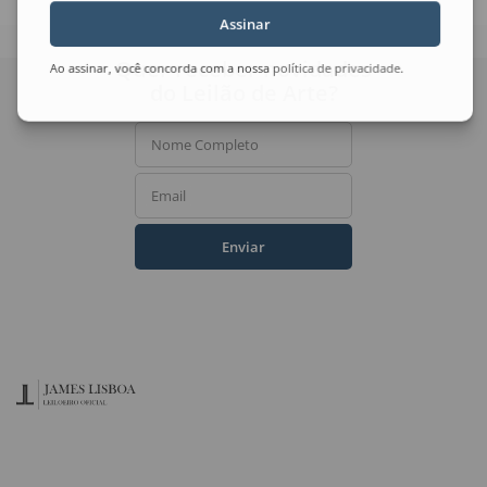
Assinar
Quer receber novidades
Ao assinar, você concorda com a nossa
política de privacidade
.
do Leilão de Arte?
Nome Completo
Email
Enviar