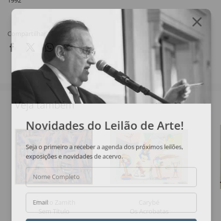
1992
Compartilhar
Veja também
Novidades do Leilão de Arte!
Seja o primeiro a receber a agenda dos próximos leilões,
exposições e novidades de acervo.
Nome Completo
Uberto Zamith
Carybé
Email
Sem Título
Os Acrobatas