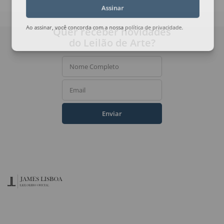
Assinar
Quer receber novidades
Ao assinar, você concorda com a nossa
política de privacidade
.
do Leilão de Arte?
Nome Completo
Email
Enviar