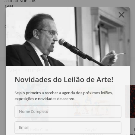
assinatura inf. dir.
1984
Compartilhar
Veja também
Novidades do Leilão de Arte!
Seja o primeiro a receber a agenda dos próximos leilões,
exposições e novidades de acervo.
Nome Completo
Email
Antonio Helio Cabral
Carybé