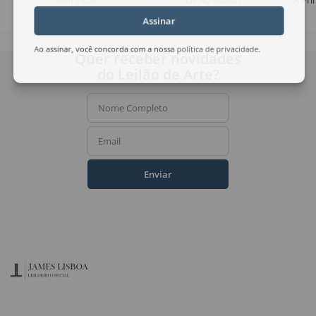
Sem Título
Os Acrobatas
A Pri
Assinar
Ao assinar, você concorda com a nossa
política de privacidade
.
Quer receber novidades
do Leilão de Arte?
Nome Completo
Email
Enviar