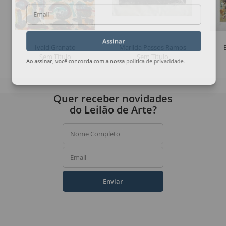
Email
Assinar
Ivald Granato
Marilda Passos Ramos
Sem Título
Sem Título
Ao assinar, você concorda com a nossa
política de privacidade
.
Quer receber novidades
do Leilão de Arte?
Nome Completo
Email
Enviar