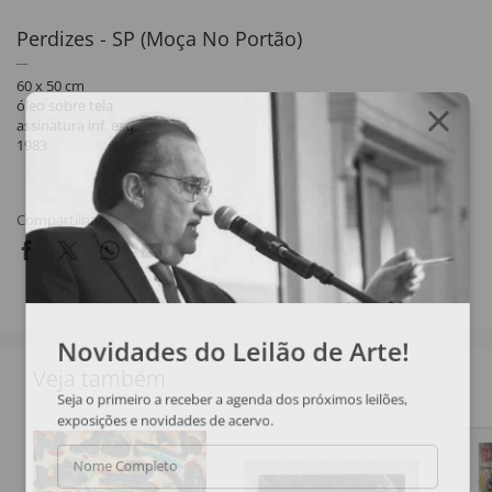
Perdizes - SP (Moça No Portão)
60 x 50 cm
óleo sobre tela
assinatura inf. esq.
1983
Compartilhar
Novidades do Leilão de Arte!
Veja também
Seja o primeiro a receber a agenda dos próximos leilões,
exposições e novidades de acervo.
Nome Completo