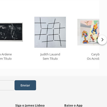
a Ardene
Judith Lauand
Carybé
m Título
Sem Título
Os Acrobatas
Enviar
Siga o James Lisboa
Baixe o App