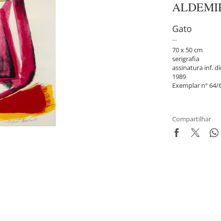
ALDEMI
Gato
70 x 50 cm
serigrafia
assinatura inf. di
1989
Exemplar nº 64/6
Compartilhar