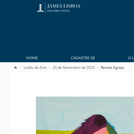
HOME
CADASTRE-SE
O 
Leilão de Arte
25 de Novembro de 2025
Renata Egreja