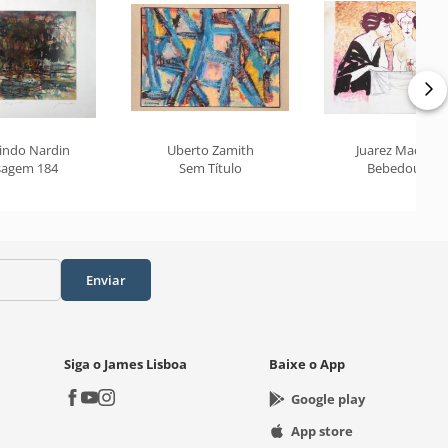
indo Nardin
Uberto Zamith
Juarez Machad
sagem 184
Sem Título
Bebedouras
Enviar
Siga o James Lisboa
Baixe o App
Google play
App store