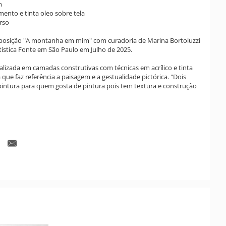
m
igmento e tinta oleo sobre tela
rso
xposição "A montanha em mim" com curadoria de Marina Bortoluzzi
tística Fonte em São Paulo em Julho de 2025.
ealizada em camadas construtivas com técnicas em acrílico e tinta
 que faz referência a paisagem e a gestualidade pictórica. "Dois
intura para quem gosta de pintura pois tem textura e construção