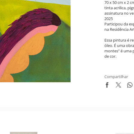
70 x 50 cm x 2 c
tinta acrilica, p
assinatura no ve
2025
Participou da e
na Residência Ar
Essa pintura é r
óleo. É uma obra
montes" é uma p
de cor.
Compartilhar