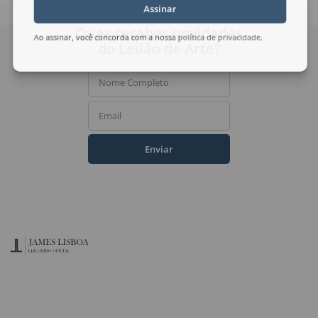
Assinar
Quer receber novidades
Ao assinar, você concorda com a nossa
política de privacidade
.
do Leilão de Arte?
Nome Completo
Email
Enviar