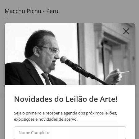
Macchu Pichu - Peru
56 x 63 cm
óleo sobre tela
assinatura inf. dir.
1970
Compartilhar
Novidades do Leilão de Arte!
Veja também
Seja o primeiro a receber a agenda dos próximos leilões,
exposições e novidades de acervo.
Nome Completo