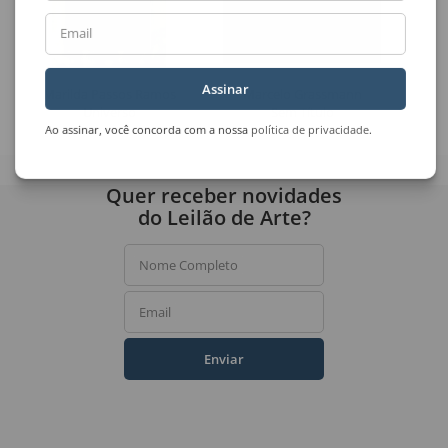
Email
Assinar
Marilda Passos Ramos
Marcelo Grassmann
Universo
Sem Título
Ao assinar, você concorda com a nossa
política de privacidade
.
Quer receber novidades
do Leilão de Arte?
Nome Completo
Email
Enviar