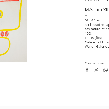
Máscara XII
61 x 47 cm
acrílica sobre pa
assinatura inf. es
1968
Exposições:
Galerie de L‘Unive
Walton Gallery, 
Compartilhar