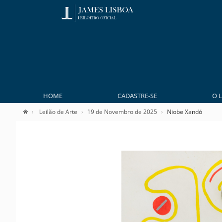
HOME
CADASTRE-SE
O 
Leilão de Arte
19 de Novembro de 2025
Niobe Xandó