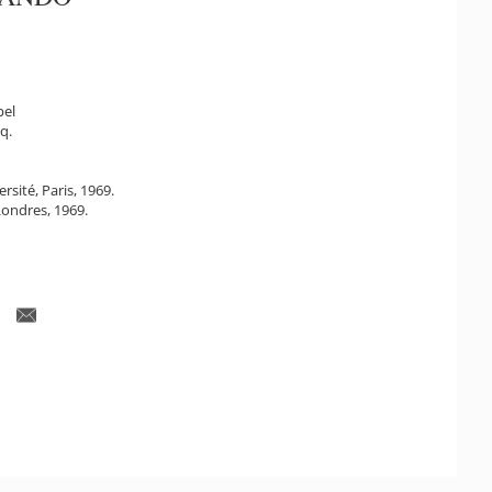
pel
q.
rsité, Paris, 1969.
Londres, 1969.