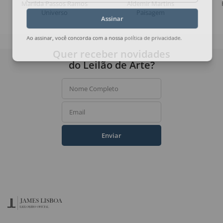
Marilda Passos Ramos
Aldemir Martins
Universo
Paisagem
Assinar
Ao assinar, você concorda com a nossa
política de privacidade
.
Quer receber novidades
do Leilão de Arte?
Nome Completo
Email
Enviar