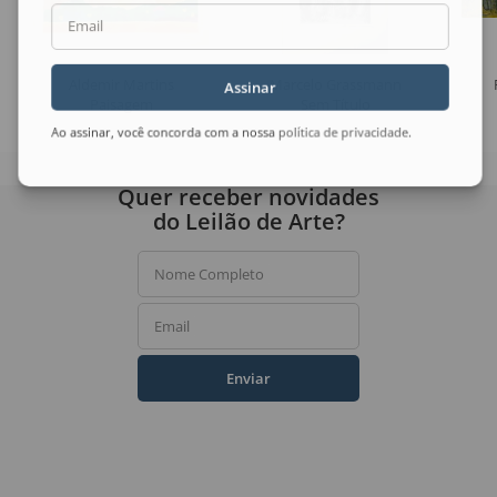
Email
Aldemir Martins
Marcelo Grassmann
Assinar
Paisagem
Sem Título
Ao assinar, você concorda com a nossa
política de privacidade
.
Quer receber novidades
do Leilão de Arte?
Nome Completo
Email
Enviar