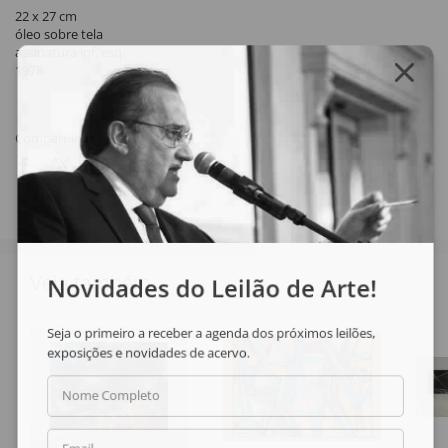
22 x 27 cm
óleo sobre tela
assinatura inf. esq.
1978
Compartilhar
Veja também
Novidades do Leilão de Arte!
Seja o primeiro a receber a agenda dos próximos leilões,
exposições e novidades de acervo.
Nome Completo