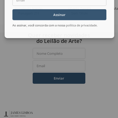
Email
Ermelindo Nardin
Uberto Zamith
Ma
Paisagem 211
Sem Título
Assinar
Ao assinar, você concorda com a nossa
política de privacidade
.
Quer receber novidades
do Leilão de Arte?
Nome Completo
Email
Enviar