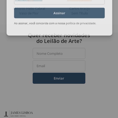
Email
Antonio Helio Cabral
Carlos Araújo
Vaso de Flor
Sem Título
Assinar
Ao assinar, você concorda com a nossa
política de privacidade
.
Quer receber novidades
do Leilão de Arte?
Nome Completo
Email
Enviar