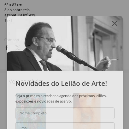
63 x 83 cm
óleo sobre tela
assinatura inf. esq.
1971
Compartilhar
Veja também
Novidades do Leilão de Arte!
Seja o primeiro a receber a agenda dos próximos leilões,
exposições e novidades de acervo.
Nome Completo