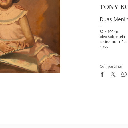
TONY K
Duas Meni
82 x 100 cm
óleo sobre tela
assinatura inf. di
1966
Compartilhar