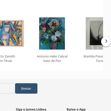
rto Zamith
Antonio Helio Cabral
Marilda Passos R
m Título
Vaso de Flor
Torre
Enviar
Siga o James Lisboa
Baixe o App