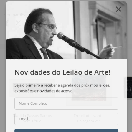
Compartilhar
Veja também
Novidades do Leilão de Arte!
Seja o primeiro a receber a agenda dos próximos leilões,
exposições e novidades de acervo.
Nome Completo
Marilda Passos Ramos
Ermelindo Nardin
Email
Sem Título
Paisagem 211