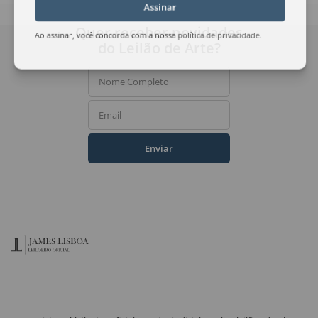
Assinar
Quer receber novidades
Ao assinar, você concorda com a nossa
política de privacidade
.
do Leilão de Arte?
Nome Completo
Email
Enviar