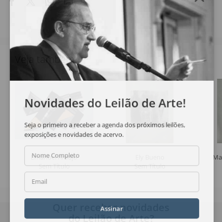
Veja também
Novidades do Leilão de Arte!
Seja o primeiro a receber a agenda dos próximos leilões,
exposições e novidades de acervo.
Nome Completo
Emanoel Araújo
Ely Bueno
Ma
Sem Título
Sem Título
Email
Quer receber novidades
Assinar
do Leilão de Arte?