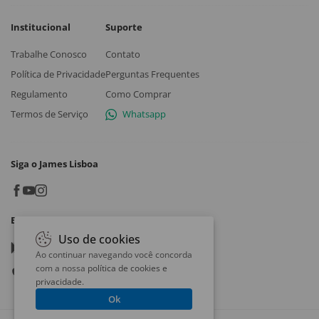
Institucional
Suporte
Trabalhe Conosco
Contato
Política de Privacidade
Perguntas Frequentes
Regulamento
Como Comprar
Termos de Serviço
Whatsapp
Siga o James Lisboa
Baixe o App
Uso de cookies
Google play
Ao continuar navegando você concorda
com a nossa
política de cookies e
App store
privacidade
.
Ok