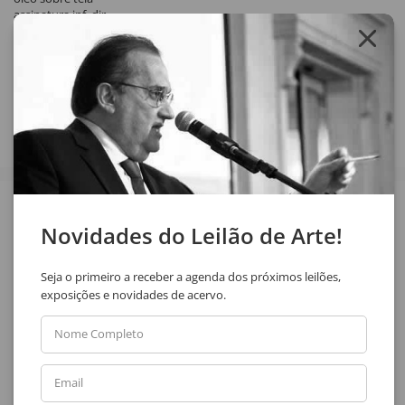
assinatura inf. dir.
Compartilhar
Veja também
Novidades do Leilão de Arte!
Seja o primeiro a receber a agenda dos próximos leilões,
exposições e novidades de acervo.
Nome Completo
Email
Marilda Passos Ramos
Nilton Zanotti
Caminhos
Casario