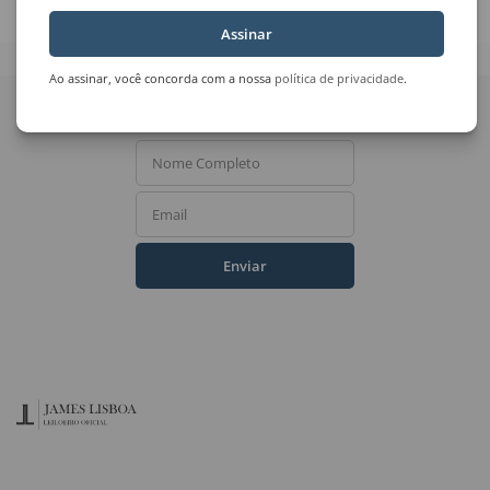
Assinar
Ao assinar, você concorda com a nossa
política de privacidade
.
Quer receber novidades
do Leilão de Arte?
Nome Completo
Email
Enviar