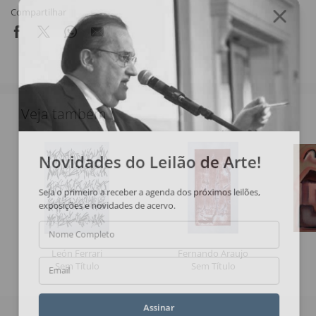
Compartilhar
Veja também
Novidades do Leilão de Arte!
Seja o primeiro a receber a agenda dos próximos leilões,
exposições e novidades de acervo.
Nome Completo
León Ferrari
Fernando Araujo
Sem Título
Sem Título
Email
Assinar