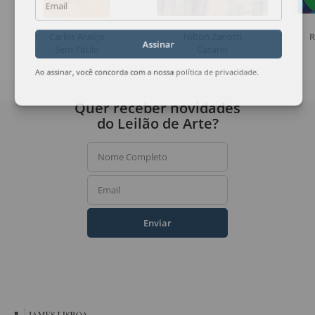
Email
Carlos Araújo
Nilton Zanotti
R
Assinar
Sem Título
Casario
Ao assinar, você concorda com a nossa
política de privacidade
.
Quer receber novidades
do Leilão de Arte?
Nome Completo
Email
Enviar