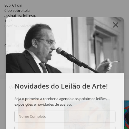
80 x 61 cm
óleo sobre tela
assinatura inf. esq.
1975
Bonfim - Salvador/BA.
Compartilhar
Novidades do Leilão de Arte!
Veja também
Seja o primeiro a receber a agenda dos próximos leilões,
exposições e novidades de acervo.
Nome Completo