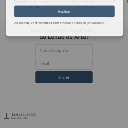
Marcelo Grassmann
Emanoel Araújo
Sem Título
Sem Título
Assinar
Ao assinar, você concorda com a nossa
política de privacidade
.
Quer receber novidades
do Leilão de Arte?
Nome Completo
Email
Enviar