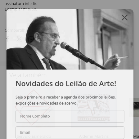
assinatura inf. dir.
Exemplar nº 9/60.
Compartilhar
Veja também
Novidades do Leilão de Arte!
Seja o primeiro a receber a agenda dos próximos leilões,
exposições e novidades de acervo.
Nome Completo
Email
Sérvulo Esmeraldo
Aldemir Martins
Ma