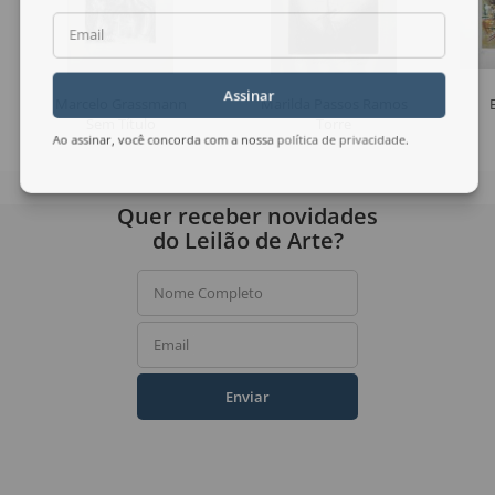
Email
Assinar
Marcelo Grassmann
Marilda Passos Ramos
Sem Título
Torre
Ao assinar, você concorda com a nossa
política de privacidade
.
Quer receber novidades
do Leilão de Arte?
Nome Completo
Email
Enviar