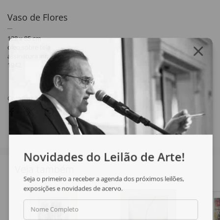
Vaso de Flores
128 x 85 cm
óleo sobre tela
assinatura inf. esq.
1942
Compartilhar
Novidades do Leilão de Arte!
Veja também
Seja o primeiro a receber a agenda dos próximos leilões,
exposições e novidades de acervo.
Nome Completo