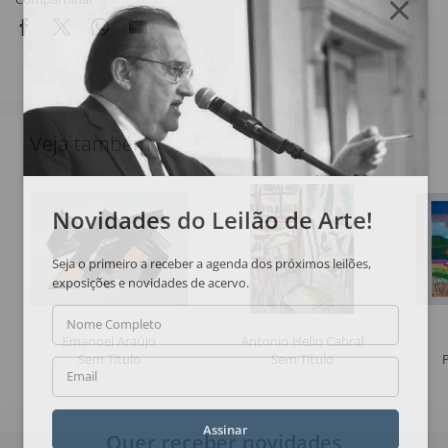
Veja também
Novidades do Leilão de Arte!
Seja o primeiro a receber a agenda dos próximos leilões,
exposições e novidades de acervo.
Nome Completo
Emanoel Araújo
Antonio Helio Cabral
Sem Título
Sem Título
Email
Assinar
Quer receber novidades