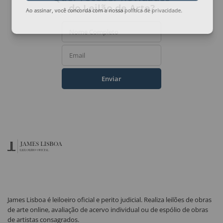
do Leilão de Arte?
Ao assinar, você concorda com a nossa
política de privacidade
.
Nome Completo
Email
Enviar
James Lisboa é leiloeiro oficial e perito judicial. Realiza leilões de obras
de arte online, avaliação de acervo individual ou de espólio de obras
de artistas consagrados.