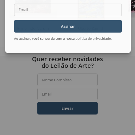
Email
Assinar
Ermelindo Nardin
Uberto Zamith
Paisagem 211
Sem Título
Ao assinar, você concorda com a nossa
política de privacidade
.
Quer receber novidades
do Leilão de Arte?
Nome Completo
Email
Enviar