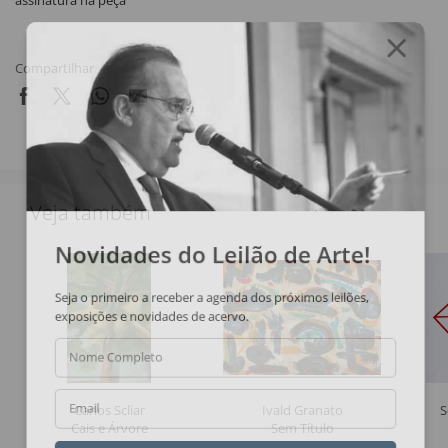
assinatura na peça
Compartilhar
Veja também
Novidades do Leilão de Arte!
Seja o primeiro a receber a agenda dos próximos leilões,
exposições e novidades de acervo.
Nome Completo
Carlos Scliar
Ivald Granato
S
Email
Cais e Árvore
Sem Título