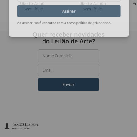
Uberto Zamith
Uberto Zamith
An
Sem Título
Sem Título
Assinar
Ao assinar, você concorda com a nossa
política de privacidade
.
Quer receber novidades
do Leilão de Arte?
Nome Completo
Email
Enviar