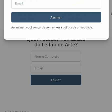
Email
Uberto Zamith
Marcelo Grassmann
Assinar
Sem Título
Sem Título
Ao assinar, você concorda com a nossa
política de privacidade
.
Quer receber novidades
do Leilão de Arte?
Nome Completo
Email
Enviar