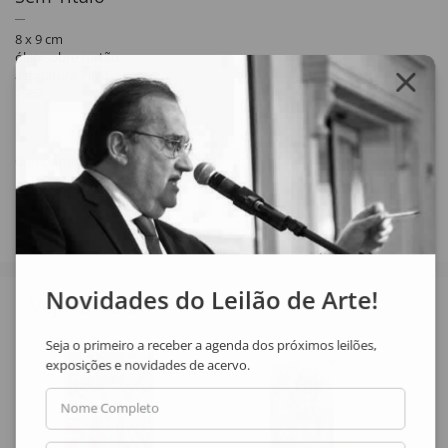
8 x 9 cm
óleo sobre cartão
assinatura inf. dir.
1967
Compartilhar
Novidades do Leilão de Arte!
Veja também
Seja o primeiro a receber a agenda dos próximos leilões,
exposições e novidades de acervo.
Nome Completo