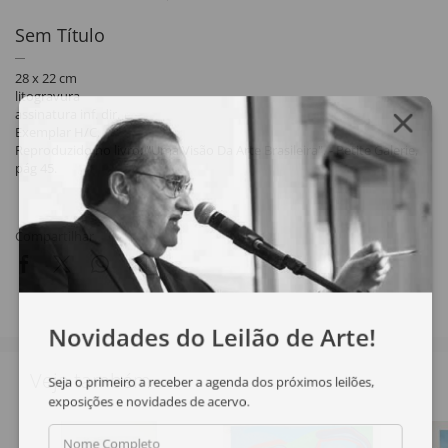
Sem Título
28 x 22 cm
litogravura
assinatura inf. dir.
Exemplar H/C.
Reproduzido no livro: "Uma Visão Da Arte Brasileira". - Petite Galerie,
pág 45.
Compartilhar
Novidades do Leilão de Arte!
Veja também
Seja o primeiro a receber a agenda dos próximos leilões,
exposições e novidades de acervo.
Nome Completo