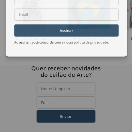
Email
Assinar
Marcelo Grassmann
Rubens Gerchman
Sem Título
Beijo
Ao assinar, você concorda com a nossa
política de privacidade
.
Quer receber novidades
do Leilão de Arte?
Nome Completo
Email
Enviar