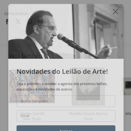
Compartilhar
Veja também
Novidades do Leilão de Arte!
Seja o primeiro a receber a agenda dos próximos leilões,
exposições e novidades de acervo.
Nome Completo
Uberto Zamith
Marilda Passos Ramos
Ma
Email
Sem Título
Torre