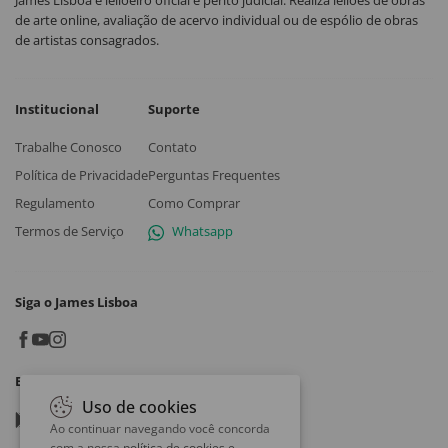
James Lisboa é leiloeiro oficial e perito judicial. Realiza leilões de obras
de arte online, avaliação de acervo individual ou de espólio de obras
de artistas consagrados.
Institucional
Suporte
Trabalhe Conosco
Contato
Política de Privacidade
Perguntas Frequentes
Regulamento
Como Comprar
Termos de Serviço
Whatsapp
Siga o James Lisboa
Baixe o App
Uso de cookies
Google play
Ao continuar navegando você concorda
com a nossa
política de cookies e